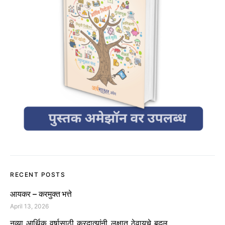
RECENT POSTS
आयकर – करमुक्त भत्ते
April 13, 2026
नव्या_आर्थिक_वर्षासाठी_करदात्यांनी_लक्षात_ठेवायचे_बदल