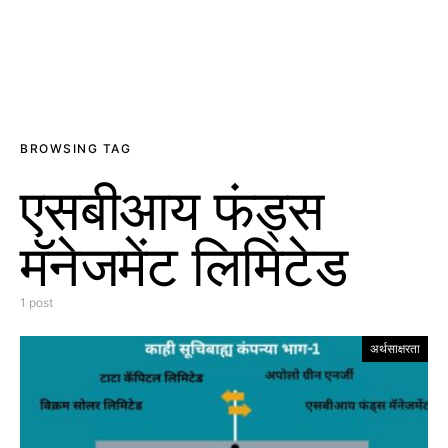
BROWSING TAG
एसबीआय फंड्स
मॅनेजमेंट लिमिटेड
1 post
अर्थसाक्षरता