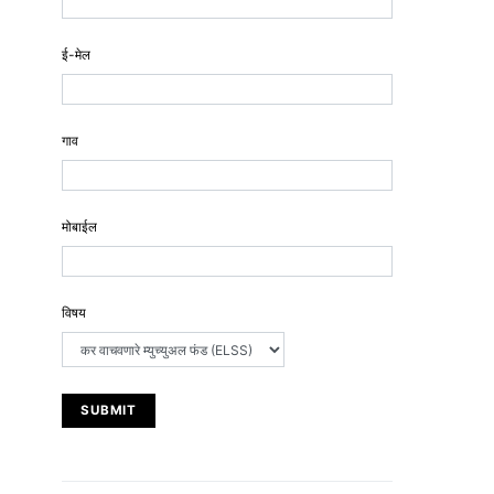
ई-मेल
गाव
मोबाईल
विषय