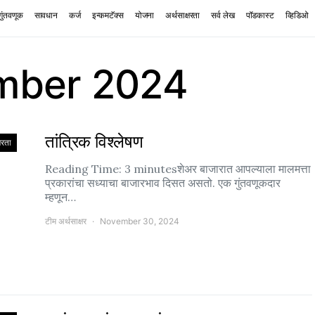
गुंतवणूक
सावधान
कर्ज
इन्कमटॅक्स
योजना
अर्थसाक्षरता
सर्व लेख
पॉडकास्ट
व्हिडिओ
mber 2024
तांत्रिक विश्लेषण
षरता
Reading Time: 3 minutesशेअर बाजारात आपल्याला मालमत्ता
प्रकारांचा सध्याचा बाजारभाव दिसत असतो. एक गुंतवणूकदार
म्हणून…
टीम अर्थसाक्षर
November 30, 2024