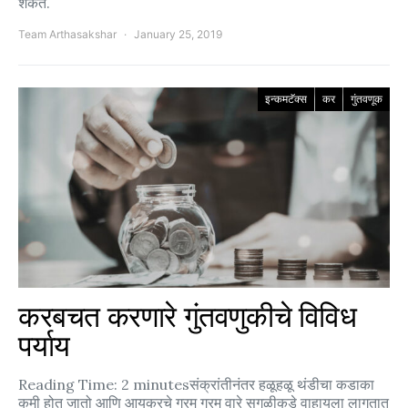
शकते.
Team Arthasakshar
January 25, 2019
इन्कमटॅक्स
कर
गुंतवणूक
करबचत करणारे गुंतवणुकीचे विविध
पर्याय
Reading Time: 2 minutesसंक्रांतीनंतर हळूहळू थंडीचा कडाका
कमी होत जातो आणि आयकरचे गरम गरम वारे सगळीकडे वाहायला लागतात