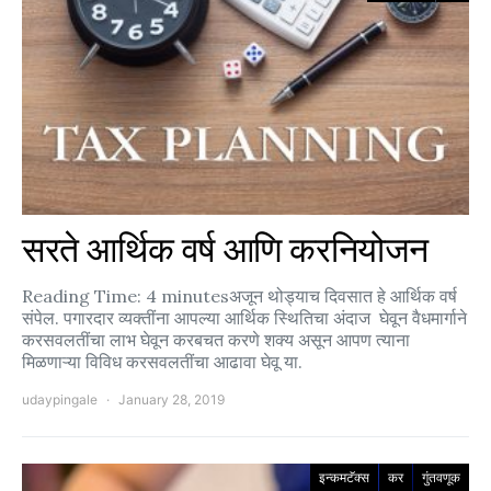
सरते आर्थिक वर्ष आणि करनियोजन
Reading Time: 4 minutesअजून थोड्याच दिवसात हे आर्थिक वर्ष
संपेल. पगारदार व्यक्तींना आपल्या आर्थिक स्थितिचा अंदाज घेवून वैधमार्गाने
करसवलतींचा लाभ घेवून करबचत करणे शक्य असून आपण त्याना
मिळणाऱ्या विविध करसवलतींचा आढावा घेवू या.
udaypingale
January 28, 2019
इन्कमटॅक्स
कर
गुंतवणूक