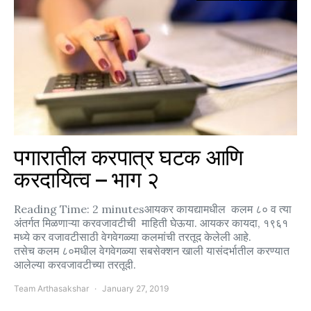
पगारातील करपात्र घटक आणि
करदायित्व – भाग २
Reading Time: 2 minutesआयकर कायद्यामधील कलम ८० व त्या
अंतर्गत मिळणाऱ्या करवजावटीची माहिती घेऊया. आयकर कायदा, १९६१
मध्ये कर वजावटीसाठी वेगवेगळ्या कलमांची तरतूद केलेली आहे.
तसेच कलम ८०मधील वेगवेगळ्या सबसेक्शन खाली यासंदर्भातील करण्यात
आलेल्या करवजावटीच्या तरतूदी.
Team Arthasakshar
January 27, 2019