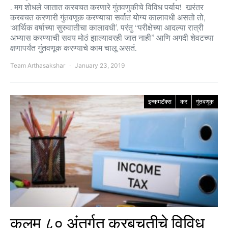
. मग शोधले जातात करबचत करणारे गुंतवणुकीचे विविध पर्याय! खरंतर
करबचत करणारी गुंतवणूक करण्याचा सर्वात योग्य कालावधी असतो तो,
‘आर्थिक वर्षाच्या सुरुवातीचा कालावधी’. परंतु “परीक्षेच्या आदल्या रात्री
अभ्यास करण्याची सवय मोठं झाल्यावरही जात नाही” आणि अगदी शेवटच्या
क्षणापर्यंत गुंतवणूक करण्याचे काम चालू असतं.
Team Arthasakshar
January 23, 2019
इन्कमटॅक्स
कर
गुंतवणूक
कलम ८० अंतर्गत करबचतीचे विविध