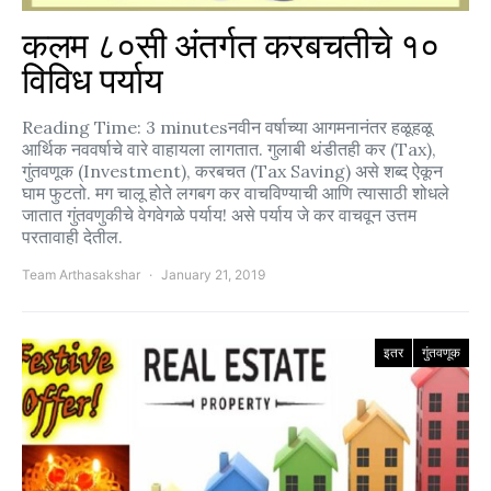
कलम ८०सी अंतर्गत करबचतीचे १०
विविध पर्याय
Reading Time: 3 minutesनवीन वर्षाच्या आगमनानंतर हळूहळू
आर्थिक नववर्षाचे वारे वाहायला लागतात. गुलाबी थंडीतही कर (Tax),
गुंतवणूक (Investment), करबचत (Tax Saving) असे शब्द ऐकून
घाम फुटतो. मग चालू होते लगबग कर वाचविण्याची आणि त्यासाठी शोधले
जातात गुंतवणुकीचे वेगवेगळे पर्याय! असे पर्याय जे कर वाचवून उत्तम
परतावाही देतील.
Team Arthasakshar
January 21, 2019
इतर
गुंतवणूक