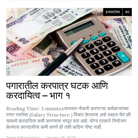
इन्कमटॅक्स
कर
पगारातील करपात्र घटक आणि
करदायित्व – भाग १
Reading Time: 3 minutesभारतात नोकरी करणाऱ्या कर्मचाऱ्यांच्या
पगार रचनेचा (Salary Structure ) विचार केल्यास असे लक्षात येतं की
यामध्ये करदायित्व कमी करण्यास भरपूर वाव आहे. योग्य प्रकारे नियोजन
केल्यास कारदायीत्व कमी करणे ही तशी कठिण गोष्ट नाही.
Team Arthasakshar
January 26, 2019