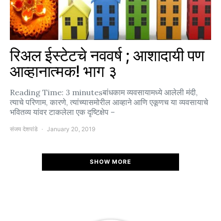
रिअल ईस्टेटचे नववर्ष ; आशादायी पण
आव्हानात्मक! भाग ३
Reading Time: 3 minutesबांधकाम व्यवसायामध्ये आलेली मंदी,
त्याचे परिणाम, कारणे, त्यांच्यासमोरील आव्हाने आणि एकूणच या व्यवसायाचे
भवितव्य यांवर टाकलेला एक दृष्टिक्षेप –
संजय देशपांडे
January 20, 2019
SHOW MORE