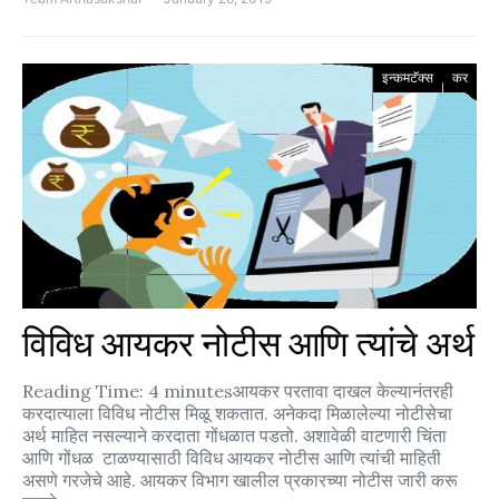
इन्कमटॅक्स
कर
विविध आयकर नोटीस आणि त्यांचे अर्थ
Reading Time: 4 minutesआयकर परतावा दाखल केल्यानंतरही
करदात्याला विविध नोटीस मिळू शकतात. अनेकदा मिळालेल्या नोटीसेचा
अर्थ माहित नसल्याने करदाता गोंधळात पडतो. अशावेळी वाटणारी चिंता
आणि गोंधळ टाळण्यासाठी विविध आयकर नोटीस आणि त्यांची माहिती
असणे गरजेचे आहे. आयकर विभाग खालील प्रकारच्या नोटीस जारी करू