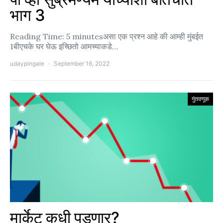
भाग 3
Reading Time: 5 minutesअसा एक प्रश्न आहे की आम्ही मुंबईत
1बीएचके घर घेऊ इच्छितो आमच्याकडे…
udaypingale
September 16, 2022
गुंतवणूक
मार्केट कधी पडणार?