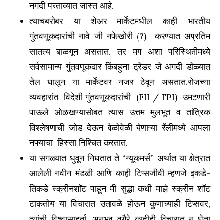
नगदी परताव्यात जास्त आहे.
त्याचबरोबर या शेअर मार्केटमधील काही भारतीय
गुंतवणूकदारांची नावे जी नफेखोरी (?) करण्यात अप्रतिम
सातत्य बाळगून असतात. तर मग अशा परिस्थितीमध्ये
सर्वसामान्य गुंतवणूकदार किंबहुना ट्रेडर जे अगदी डोळ्यात
तेल घालून या मार्केटवर नजर ठेवून असतात.रोजच्या
व्यवहारांत विदेशी गुंतवणूकदारांची (FII / FPI) उमटणारी
पाऊले ओळखण्यासोबत त्यास उत्तम मुलभूत व तांत्रिक
विश्लेषणाची जोड देऊन वेळोवेळी येणाऱ्या रॅलीमध्ये आपला
नफ्याचा हिस्सा निश्चित करतात.
या सगळ्यात धुवून निघतात ते “न्यूकमर्स” अर्थात या क्षेत्रात
आलेली नवीन मंडळी आणि काही टिप्सजीवी म्हणजे इकडे-
तिकडे स्क्रीनशॉट पाहून मी सुद्धा कधी माझे स्क्रीन-शॉट
टाकतोय या विचारात उतावळे होऊन कुणाच्याही टिप्सवर,
त्यांची विश्वासाहर्ता, अनुभव वगैरे काहीही विचारात न घेता