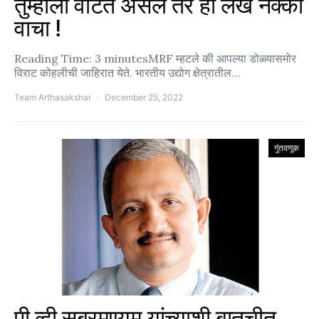
तुम्हाला वाटत असेल तर हा लेख नक्की
वाचा !
Reading Time: 3 minutesMRF म्हटले की आपल्या डोळ्यासमोर
विराट कोहलीची जाहिरात येते. भारतीय उद्योग क्षेत्रातील…
Team Arthasakshar
December 25, 2022
गुंतवणूक
पी व्ही सुब्रमण्यम यांच्याशी बातचीत