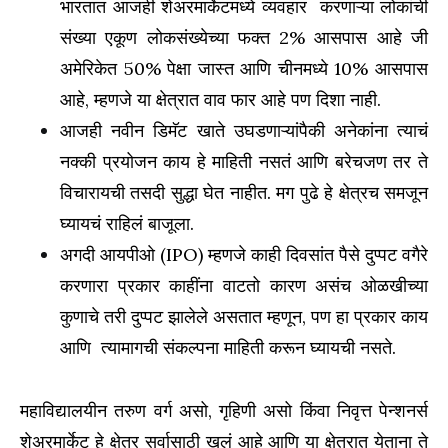
भारतात आजही शेअरमार्केटमध्ये व्यवहार करणाऱ्या लोकांची
संख्या एकूण लोकसंख्येच्या फक्त 2% आसपास आहे जी
अमेरिकेत 50% पेक्षा जास्त आणि चीनमध्ये 10% आसपास
आहे, म्हणजे या क्षेत्रात वाव फार आहे पण दिशा नाही.
आजही नवीन डिमॅट खाते उघडणाऱ्यांपैकी अनेकांना त्याचं
नक्की प्रयोजन काय हे माहिती नसतं आणि बरेचजण तर ते
विचारायची तसदी सुद्धा घेत नाहीत. मग पुढे हे क्षेत्रच समजून
घ्यायचं राहिलं बाजूला.
अगदी आयपीओ (IPO) म्हणजे काही दिवसांत पैसे दुप्पट वगैरे
करणारा प्रकार काहींना वाटतो कारण असंच ओळखीच्या
कुणाचे तरी दुप्पट झालेले असतात म्हणून, पण हा प्रकार काय
आणि त्यामागची संकल्पना माहिती करून घ्यायची नसते.
महाविद्यालयीन तरुण वर्ग असो, गृहिणी असो किंवा निवृत्त पेन्शनर्स
शेअरमार्केट हे क्षेत्र सर्वासाठी खुलं आहे आणि या क्षेत्रात येताना ते