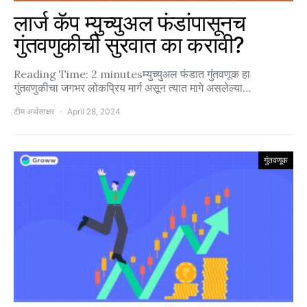
लार्ज कॅप म्युच्युअल फंडांपासूनच
गुंतवणुकीची सुरवात का करावी?
Reading Time: 2 minutesम्युच्युअल फंडात गुंतवणूक हा
गुंतवणुकीचा जगभर लोकप्रिय मार्ग असून त्यात मागे असलेल्या…
टीम अर्थसाक्षर
April 28, 2024
गुंतवणूक