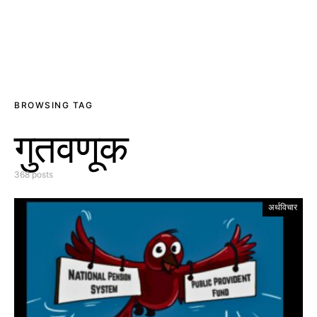
BROWSING TAG
गुतवणूक
368 posts
अर्थविचार