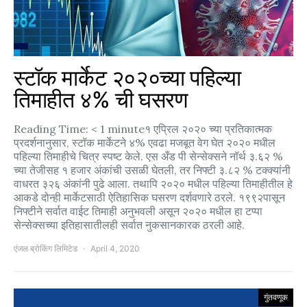
स्टॉक मार्केट २०२०च्या पहिल्या
तिमाहीत ४% ची घसरण
Reading Time: < 1 minute१ एप्रिल २०२० च्या प्रतिकात्मक
प्रदर्शनानुसार, स्टॉक मार्केटने ४% एवढा मजबूत वेग घेत २०२० मधील
पहिल्या तिमाहीचे चित्र स्पष्ट केले. एस अँड पी सेन्सेक्सने नॉर्थ ३.६२ %
च्या तेजीसह १ हजार अंकांची उसळी घेतली, तर निफ्टी ३.८२ % टक्क्यांनी
वाधरत ३२६ अंकांनी पुढे आला. तथापि २०२० मधील पहिल्या तिमाहीतील हे
आकडे दोन्ही मार्केटसाठी ऐतिहासिक घसरण दर्शवणारे ठरले. १९९२पासून
निफ्टीने सर्वात वाईट तिमाही अनुभवली असून २०२० मधील हा टप्पा
सेन्सेक्सच्या इतिहासातीलही सर्वात नुकसानकारक ठरली आहे.
एंजल ब्रोकिंग लिमिटेड
April 4, 2020
गुंतवणूक