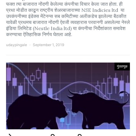
फक्त त्या बाजारात नोंदणी केलेल्या कंपनीचा विचार केला जात होता. ही
प्रथा मोडीत काढून राष्ट्रीय शेअरबाजाराच्या NSE Indicies ltd या
उपकंपनीच्या इंडेक्स मेंटेनन्स सब कमिटीच्या अलीकडेच झालेल्या बैठकीत
यावेळी प्रथमच बाजारात नोंदणी ऐवजी व्यवहारास परवानगी असलेल्या नेस्ले
इंडिया लिमिटेड (Nestle India ltd) या कंपनीचा निर्देशांकात समावेश
करण्याचा ऐतिहासिक निर्णय घेतला आहे.
udaypingale
September 1, 2019
गुंतवणूक