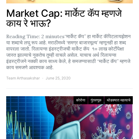
Market Cap: मार्केट कॅप म्हणजे
काय रे भाऊ?
Reading Time: 2 minutes“मार्केट कॅप” हा मार्केट कॅपिटलायझेशन
या शब्दाचे लघु रूप आहे. मराठीमध्ये ‘समग्र बाजारमूल्य’ म्हणूनही हा शब्द
वापरला जातो. रिलायन्स इंडस्ट्रीजची मार्केट कॅप १० लाख कोटींपेक्षा
जास्त झाल्याचे नुकतेच तुम्ही वाचले असेल. याचाच अर्थ रिलायन्स
इंडस्ट्रीजने नक्की काय साध्य केले, हे समजण्यासाठी “मार्केट कॅप” म्हणजे
काय समजणे आवश्यक आहे.
Team Arthasakshar
June 25, 2020
कोरोना
गुंतवणूक
थोडक्यात महत्वाचे