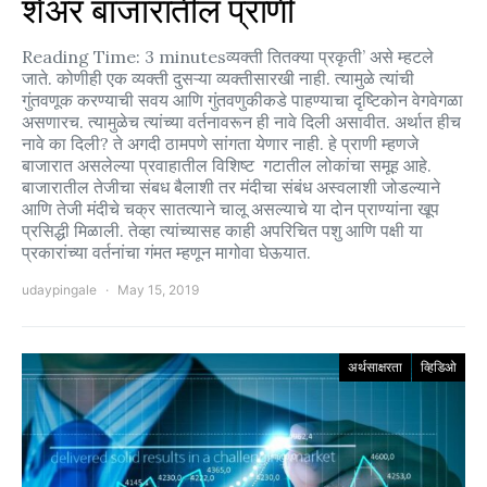
शेअर बाजारातील प्राणी
Reading Time: 3 minutesव्यक्ती तितक्या प्रकृती’ असे म्हटले
जाते. कोणीही एक व्यक्ती दुसऱ्या व्यक्तीसारखी नाही. त्यामुळे त्यांची
गुंतवणूक करण्याची सवय आणि गुंतवणुकीकडे पाहण्याचा दृष्टिकोन वेगवेगळा
असणारच. त्यामुळेच त्यांच्या वर्तनावरून ही नावे दिली असावीत. अर्थात हीच
नावे का दिली? ते अगदी ठामपणे सांगता येणार नाही. हे प्राणी म्हणजे
बाजारात असलेल्या प्रवाहातील विशिष्ट गटातील लोकांचा समूह आहे.
बाजारातील तेजीचा संबध बैलाशी तर मंदीचा संबंध अस्वलाशी जोडल्याने
आणि तेजी मंदीचे चक्र सातत्याने चालू असल्याचे या दोन प्राण्यांना खूप
प्रसिद्धी मिळाली. तेव्हा त्यांच्यासह काही अपरिचित पशु आणि पक्षी या
प्रकारांच्या वर्तनांचा गंमत म्हणून मागोवा घेऊयात.
udaypingale
May 15, 2019
अर्थसाक्षरता
व्हिडिओ