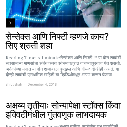
सेन्सेक्स आणि निफ्टी म्हणजे काय?
सिए श्रुती शहा
Reading Time: < 1 minuteसेन्सेक्स आणि निफ्टी !!! या दोन शब्दांशी
सर्वसामान्य माणसांचा संबंध फक्त वर्तनमापत्रात वाचण्यापुरताच येत असतो.
अनेकांच्या मनात या दोन शब्दांबद्दल कुतूहल आणि गोंधळ दोन्हीही असतं. या
दोन्ही शब्दांची प्राथमिक माहिती या व्हिडिओमधून आपण करून घेऊया.
shrutishah
December 4, 2018
अक्षय्य तृतीयाः सोन्यापेक्षा स्टॉक्स किंवा
इक्विटीमधील गुंतवणूक लाभदायक
Reading Time: 2 minutesअक्षय्य तृतीया. साडेतीन शुभ मुहूर्तांपैकी