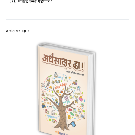
मार्केट कधी पडणार?
अर्थसाक्षर व्हा !